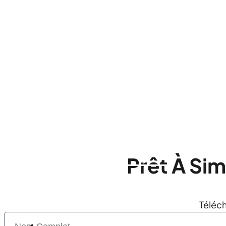
 + établissements équipés
% 0 de résiliation
150 k 
Planifier un RDV (Calendly)
Discuter sur WhatsApp
Prêt À Sim
Appeler un commercial
Téléc