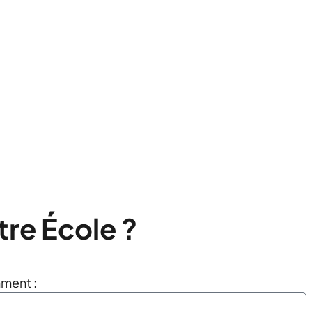
nomisé
tre École ?
ment :