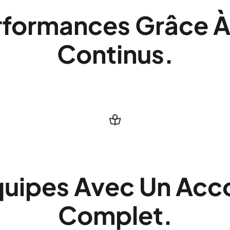
rformances Grâce 
Continus.
quipes Avec Un A
Complet.